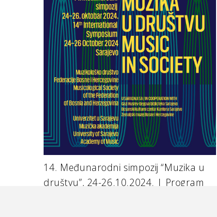
Contact
info@muzikolosko-drustvo.ba
+ 387 33 442 126
Josipa Stadlera 1/II Sarajevo
14. Međunarodni simpozij “Muzika u
društvu”, 24-26.10.2024. | Program
2 years ago