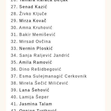
27.
Senad Kazić
28. Živko Ključe
29.
Mirza Kovač
30. Amna Kruhović
31. Bakir Memišević
32. Mirsad Ovčina
33.
Nermin Ploskić
34. Sanja Raljević Jandrić
35.
Amila Ramović
36. Dino Rešidbegović
37. Esma Sulejmanagić Cerkovnik
38. Mirela Šečić Milićević
39.
Lana Šehović
40. Lamija Šeper
41.
Jasmina Talam
42.
Ognjen Tvrtković