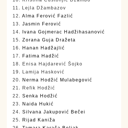
11. Lejla Džambazov
12.
Alma Ferović Fazlić
13.
Jasmin Ferović
14.
Ivana Gojmerac Hadžihasanović
15.
Zorana Guja Dražeta
16.
Hanan Hadžajlić
17.
Fatima Hadžić
18. Enisa Hajdarević Šojko
19. Lamija Hasković
20.
Nerma Hodžić Mulabegović
21. Refik Hodžić
22.
Senka Hodžić
23.
Naida Hukić
24.
Silvana Jakupović Bečei
25.
Rijad Kaniža
26.
Tamara Karača Beljak