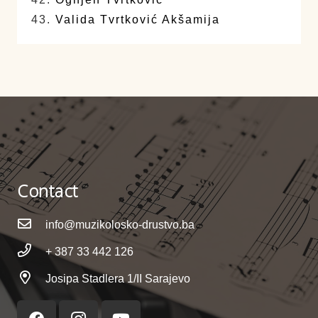
43.
Valida Tvrtković Akšamija
Contact
info@muzikolosko-drustvo.ba
+ 387 33 442 126
Josipa Stadlera 1/II Sarajevo