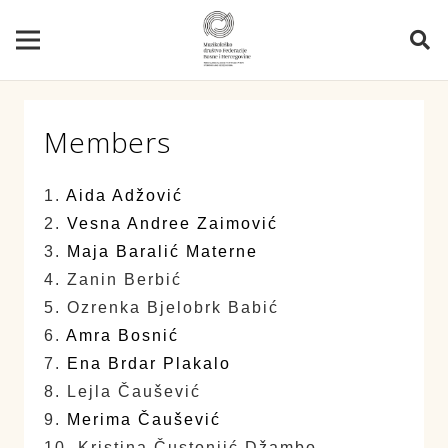
Members
1.
Aida Adžović
2.
Vesna Andree Zaimović
3.
Maja Baralić Materne
4. Zanin Berbić
5. Ozrenka Bjelobrk Babić
6.
Amra Bosnić
7.
Ena Brdar Plakalo
8. Lejla Čaušević
9.
Merima Čaušević
10. Kristina Čustonjić Džambo