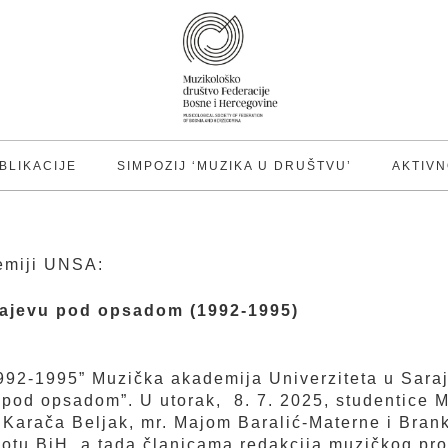
BLIKACIJE
SIMPOZIJ ‘MUZIKA U DRUŠTVU’
AKTIVN
demiji UNSA:
rajevu pod opsadom (1992-1995)
92-1995” Muzička akademija Univerziteta u Saraj
i pod opsadom”. U utorak, 8. 7. 2025, studentice 
m Karača Beljak, mr. Majom Baralić-Materne i Bran
otu BiH, a tada članicama redakcija muzičkog pro