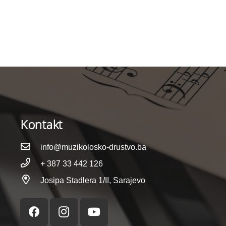
Kontakt
info@muzikolosko-drustvo.ba
+ 387 33 442 126
Josipa Stadlera 1/II, Sarajevo