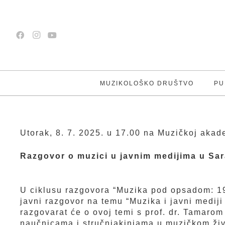
MUZIKOLOŠKO DRUŠTVO
PU
Utorak, 8. 7. 2025. u 17.00 na Muzičkoj aka
Razgovor o muzici u javnim medijima u Sa
U ciklusu razgovora “Muzika pod opsadom: 19
javni razgovor na temu “Muzika i javni medij
razgovarat će o ovoj temi s prof. dr. Tamaro
naučnicama i stručnjakinjama u muzičkom živ