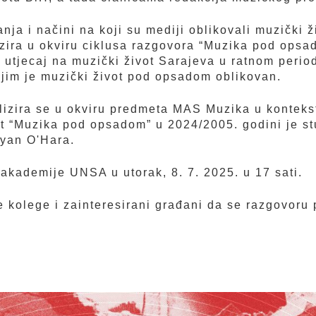
ja i načini na koji su mediji oblikovali muzički 
zira u okviru ciklusa razgovora “Muzika pod opsad
an utjecaj na muzički život Sarajeva u ratnom peri
jim je muzički život pod opsadom oblikovan.
izira se u okviru predmeta MAS Muzika u kontekstu
kt “Muzika pod opsadom” u 2024/2005. godini je st
Ryan O'Hara.
akademije UNSA u utorak, 8. 7. 2025. u 17 sati.
 kolege i zainteresirani građani da se razgovoru p