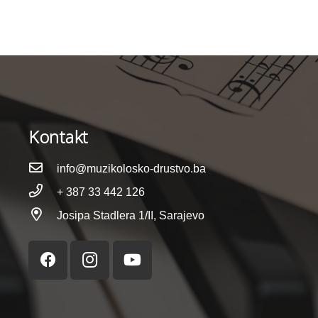
Kontakt
info@muzikolosko-drustvo.ba
+ 387 33 442 126
Josipa Stadlera 1/II, Sarajevo