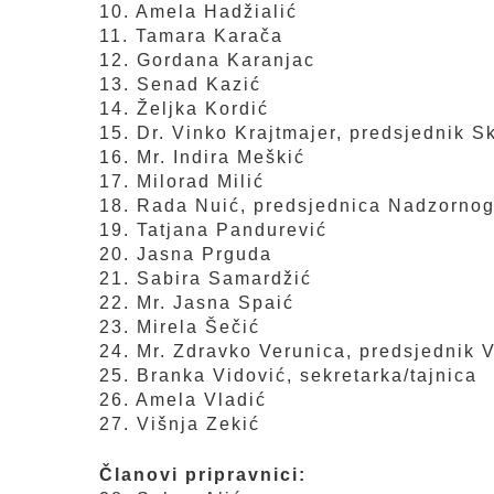
10. Amela Hadžialić
11. Tamara Karača
12. Gordana Karanjac
13. Senad Kazić
14. Željka Kordić
15. Dr. Vinko Krajtmajer, predsjednik S
16. Mr. Indira Meškić
17. Milorad Milić
18. Rada Nuić, predsjednica Nadzorno
19. Tatjana Pandurević
20. Jasna Prguda
21. Sabira Samardžić
22. Mr. Jasna Spaić
23. Mirela Šečić
24. Mr. Zdravko Verunica, predsjednik V
25. Branka Vidović, sekretarka/tajnica
26. Amela Vladić
27. Višnja Zekić
Članovi pripravnici: