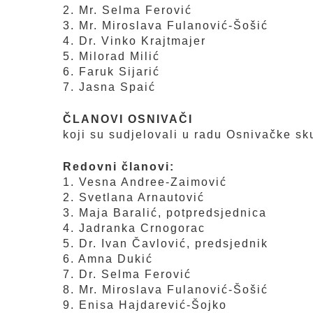
2. Mr. Selma Ferović
3. Mr. Miroslava Fulanović-Šošić
4. Dr. Vinko Krajtmajer
5. Milorad Milić
6. Faruk Sijarić
7. Jasna Spaić
ČLANOVI OSNIVAČI
koji su sudjelovali u radu Osnivačke sk
Redovni članovi:
1. Vesna Andree-Zaimović
2. Svetlana Arnautović
3. Maja Baralić, potpredsjednica
4. Jadranka Crnogorac
5. Dr. Ivan Čavlović, predsjednik
6. Amna Dukić
7. Dr. Selma Ferović
8. Mr. Miroslava Fulanović-Šošić
9. Enisa Hajdarević-Šojko