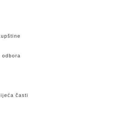
kupštine
g odbora
ijeća časti