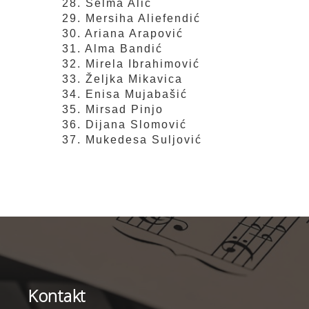
28. Selma Alić
29. Mersiha Aliefendić
30. Ariana Arapović
31. Alma Bandić
32. Mirela Ibrahimović
33. Željka Mikavica
34. Enisa Mujabašić
35. Mirsad Pinjo
36. Dijana Slomović
37. Mukedesa Suljović
Kontakt