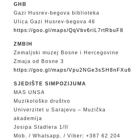
GHB
Gazi Husrev-begova biblioteka
Ulica Gazi Husrev-begova 46
https://goo.gl/maps/QqVbv6riL7rtRbuF8
ZMBIH
Zemaljski muzej Bosne i Hercegovine
Zmaja od Bosne 3
https://goo.gl/maps/Vpu2NGe3sSH8nFXu6
SJEDIŠTE SIMPOZIJUMA
MAS UNSA
Muzikološko društvo
Univerzitet u Sarajevu – Muzička
akademija
Josipa Stadlera 1/II
Mob. / Whatsapp. / Viber: +387 62 204