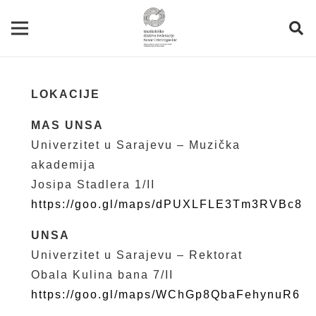
LOKACIJE
MAS UNSA
Univerzitet u Sarajevu – Muzička
akademija
Josipa Stadlera 1/II
https://goo.gl/maps/dPUXLFLE3Tm3RVBc8
UNSA
Univerzitet u Sarajevu – Rektorat
Obala Kulina bana 7/II
https://goo.gl/maps/WChGp8QbaFehynuR6