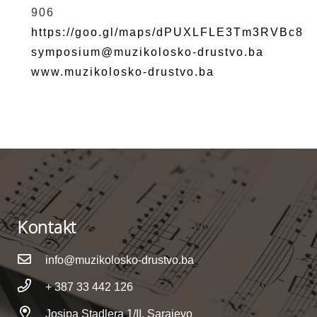
906
https://goo.gl/maps/dPUXLFLE3Tm3RVBc8
symposium@muzikolosko-drustvo.ba
www.muzikolosko-drustvo.ba
Kontakt
info@muzikolosko-drustvo.ba
+ 387 33 442 126
Josipa Stadlera 1/II, Sarajevo