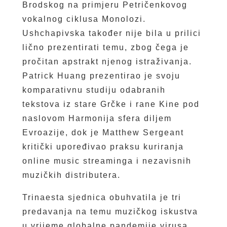
Brodskog na primjeru Petričenkovog
vokalnog ciklusa Monolozi.
Ushchapivska također nije bila u prilici
lično prezentirati temu, zbog čega je
pročitan apstrakt njenog istraživanja.
Patrick Huang prezentirao je svoju
komparativnu studiju odabranih
tekstova iz stare Grčke i rane Kine pod
naslovom Harmonija sfera diljem
Evroazije, dok je Matthew Sergeant
kritički upoređivao praksu kuriranja
online music streaminga i nezavisnih
muzičkih distributera.
Trinaesta sjednica obuhvatila je tri
predavanja na temu muzičkog iskustva
u vrijeme globalne pandemije virusa