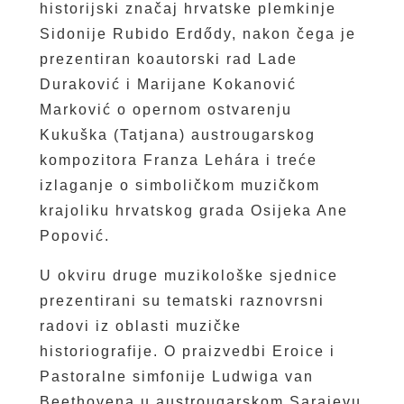
historijski značaj hrvatske plemkinje
Sidonije Rubido Erdődy, nakon čega je
prezentiran koautorski rad Lade
Duraković i Marijane Kokanović
Marković o opernom ostvarenju
Kukuška (Tatjana) austrougarskog
kompozitora Franza Lehára i treće
izlaganje o simboličkom muzičkom
krajoliku hrvatskog grada Osijeka Ane
Popović.
U okviru druge muzikološke sjednice
prezentirani su tematski raznovrsni
radovi iz oblasti muzičke
historiografije. O praizvedbi Eroice i
Pastoralne simfonije Ludwiga van
Beethovena u austrougarskom Sarajevu