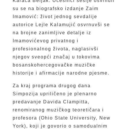
Karača Beljak. Učesnici sesije osvrnuli
su se na biografsko izdanje Zaim
Imamović: život jednog sevdalije
autorice Lejle Kalamujić osvrnuvši se
na brojne zanimljive detalje iz
Imamovićevog privatnog i
profesionalnog života, naglasivši
njegov sveopći značaj u tokovima
bosanskohercegovačke muzičke
historije i afirmacije narodne pjesme.
Za kraj programa drugog dana
Simpozija upriličeno je plenarno
predavanje Davida Clampitta,
renomiranog muzičkog teoretičara i
profesora (Ohio State University, New
York), koji je govorio o samodualnim